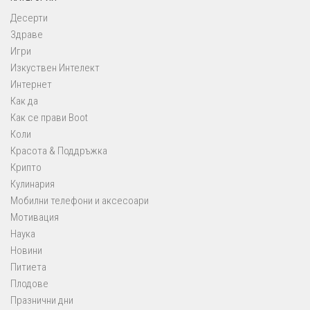
Десерти
Здраве
Игри
Изкуствен Интелект
Интернет
Как да
Как се прави Boot
Коли
Красота & Поддръжка
Крипто
Кулинария
Мобилни телефони и аксесоари
Мотивация
Наука
Новини
Питиета
Плодове
Празнични дни