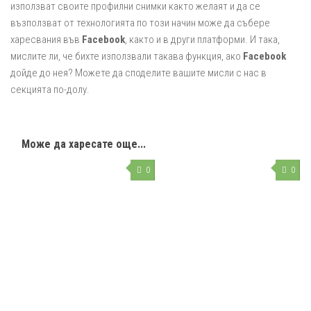
използват своите профилни снимки както желаят и да се
възползват от технологията по този начин може да събере
харесвания във
Facebook
, както и в други платформи. И така,
мислите ли, че бихте използвали такава функция, ако
Facebook
дойде до нея? Можете да споделите вашите мисли с нас в
секцията по-долу.
Може да харесате още...
0
0