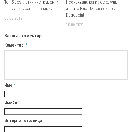
Топ 5 безплатни инструменти
Неочаквана капка се случи,
за редактиране на снимки
докато Илон Мъск похвали
Dogecoin!
03.08.2019
10.05.2021
Вашият коментар
Коментар:
*
Име
*
Имейл
*
Интернет страница