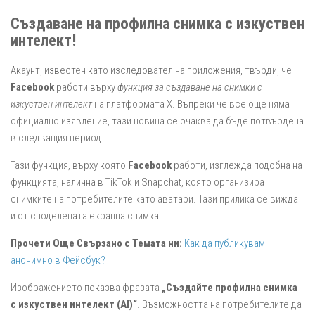
Създаване на профилна снимка с изкуствен
интелект!
Акаунт, известен като изследовател на приложения, твърди, че
Facebook
работи върху
функция за създаване на снимки с
изкуствен интелект
на платформата X. Въпреки че все още няма
официално изявление, тази новина се очаква да бъде потвърдена
в следващия период.
Тази функция, върху която
Facebook
работи, изглежда подобна на
функцията, налична в TikTok и Snapchat, която организира
снимките на потребителите като аватари. Тази прилика се вижда
и от споделената екранна снимка.
Прочети Още Свързано с Темата ни:
Как да публикувам
анонимно в Фейсбук?
Изображението показва фразата
„Създайте профилна снимка
с изкуствен интелект (AI)“
. Възможността на потребителите да