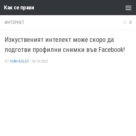
Как се прави
Към съдържанието
ИНТЕРНЕТ
0
Изкуственият интелект може скоро да
подготви профилни снимки във Facebook!
ОТ
IVAN KOLEV
·
28.10.2023