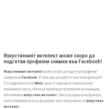
Изкуственият интелект може скоро да
подготви профилни снимки във Facebook!
Изкуственият интелект
може скоро да подготви
профилни
снимки
във
Facebook
. И така, как ще работи тази нова функция?
Ето подробностите!
Meta
, една от водещите технологични
компании в света, обича да провежда проучвания за иновации,
използвайки
изкуствен интелект
. Има още една нова функция,
която компанията иска да развие чрез използване на
изкуствен
интелект
.