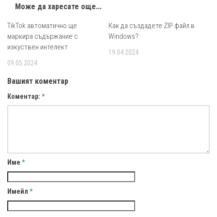
Може да харесате още...
TikTok автоматично ще
0
Как да създадете ZIP файл в
0
маркира съдържание с
Windows?
изкуствен интелект
19.04.2024
09.05.2024
Вашият коментар
Коментар:
*
Име
*
Имейл
*