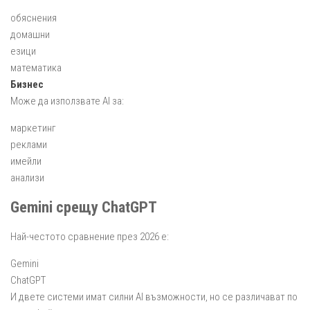
обяснения
домашни
езици
математика
Бизнес
Може да използвате AI за:
маркетинг
реклами
имейли
анализи
Gemini срещу ChatGPT
Най-честото сравнение през 2026 е:
Gemini
ChatGPT
И двете системи имат силни AI възможности, но се различават по