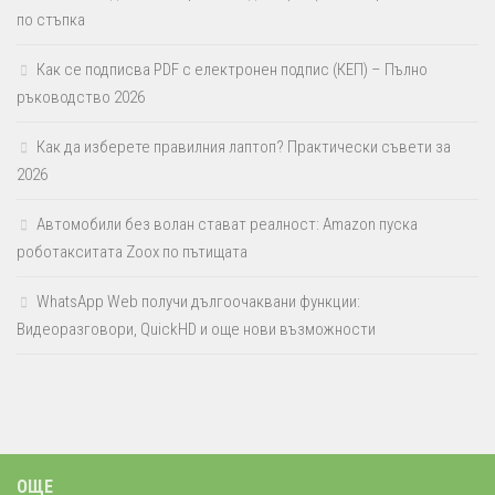
по стъпка
Как се подписва PDF с електронен подпис (КЕП) – Пълно
ръководство 2026
Как да изберете правилния лаптоп? Практически съвети за
2026
Автомобили без волан стават реалност: Amazon пуска
роботакситата Zoox по пътищата
WhatsApp Web получи дългоочаквани функции:
Видеоразговори, QuickHD и още нови възможности
ОЩЕ