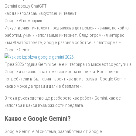
Gemini срещу ChatGPT
как да използвам изкуствен интелект
Google AI помощник
Изкуственият интелект продължава да променя начина, по който
работим, учим и използваме интернет. След огромния интерес
към AI чатботовете, Google развива собствена платформа –
Google Gemini.
През 2026 година Gemini вече е интегриран в множество услуги на
Google и се използва от милиони хора по света. Все повече
потребители в България търсят как да използват Google Gemini,
какво може да прави и дали е безплатен.
В това ръководство ще разберете как работи Gemini, как се
използва и какви възможности предлага.
Какво е Google Gemini?
Google Gemini е AI система, разработена от Google.