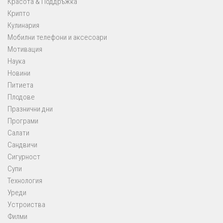
Красота & Поддръжка
Крипто
Кулинария
Мобилни телефони и аксесоари
Мотивация
Наука
Новини
Питиета
Плодове
Празнични дни
Програми
Салати
Сандвичи
Сигурност
Супи
Технология
Уреди
Устроиства
Филми