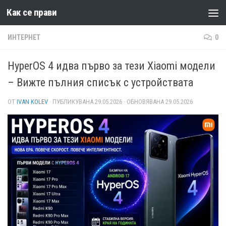
Как се прави
Към съдържанието
ИНТЕРНЕТ
0
HyperOS 4 идва първо за тези Xiaomi модели
– Вижте пълния списък с устройствата
ОТ
IVAN KOLEV
· ПУБЛИКУВАНА
29.05.2026
· ОБНОВЯВАНА
29.05.2026