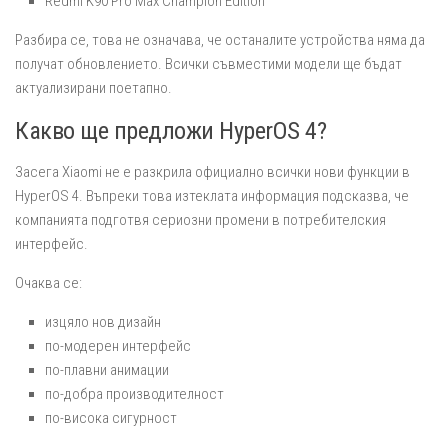
Redmi K90 Pro Max Champion Edition
Разбира се, това не означава, че останалите устройства няма да
получат обновлението. Всички съвместими модели ще бъдат
актуализирани поетапно.
Какво ще предложи HyperOS 4?
Засега Xiaomi не е разкрила официално всички нови функции в
HyperOS 4. Въпреки това изтеклата информация подсказва, че
компанията подготвя сериозни промени в потребителския
интерфейс.
Очаква се:
изцяло нов дизайн
по-модерен интерфейс
по-плавни анимации
по-добра производителност
по-висока сигурност