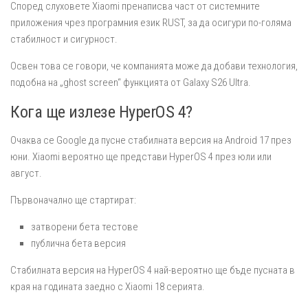
Според слуховете Xiaomi пренаписва част от системните
приложения чрез програмния език RUST, за да осигури по-голяма
стабилност и сигурност.
Освен това се говори, че компанията може да добави технология,
подобна на „ghost screen“ функцията от Galaxy S26 Ultra.
Кога ще излезе HyperOS 4?
Очаква се Google да пусне стабилната версия на Android 17 през
юни. Xiaomi вероятно ще представи HyperOS 4 през юли или
август.
Първоначално ще стартират:
затворени бета тестове
публична бета версия
Стабилната версия на HyperOS 4 най-вероятно ще бъде пусната в
края на годината заедно с Xiaomi 18 серията.