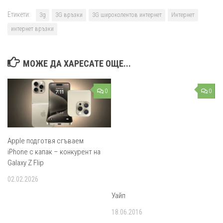
Етикети:
3g
3G връзки
3G широколентов интернет
Интернет
интернет връзки
МОЖЕ ДА ХАРЕСАТЕ ОЩЕ...
0
0
Apple подготвя сгъваем
iPhone с капак – конкурент на
Galaxy Z Flip
02.02.2026
Уайп
18.06.2016