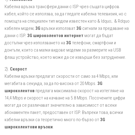
Кабелна връзка трансфери данни с ISP чрез същата цифров
кабел, който се използва, за да гледате кабелна телевизия, но с
помощта на специален тип модем известен като & ldquo;. & Rdquo
кабелен модем;
3G
връзки използват
3G
сигнали за предаване на
данни с ISP.
3G широколентов интернет
могат да бъдат
достъпни чрез използването на
3G
телефони, смартфони и
донгъли, които са малки видове модеми за размерите на USB
флаш устройство, което може да се извърши без затруднение.
2).
Скорост
Кабелни връзки предлагат скорости от само за 4 Mbps, или
мегабита в секунда, за да по-висока от 20 Mbps.
3G
широколентов
предлага максимална скорост на изтегляне на
14,4 Mbps и скорост на качване на 5.8 Mbps. Посочените цифри
могат да се различават значително в зависимост от всеки
абонаментен пакет, предоставен от ISP. Въпреки това, всички
кабелни връзки са теоретично много по-бързо от
3G
широколентови връзки
.