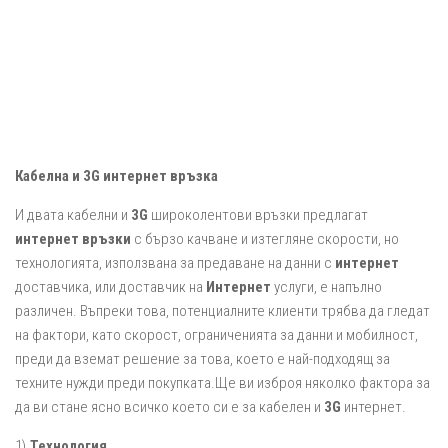
Кабелна и 3G интернет връзка
И двата кабелни и
3G
широколентови връзки предлагат
интернет връзки
с бързо качване и изтегляне скорости, но
технологията, използвана за предаване на данни с
интернет
доставчика, или доставчик на
Интернет
услуги, е напълно
различен. Въпреки това, потенциалните клиенти трябва да гледат
на фактори, като скорост, ограниченията за данни и мобилност,
преди да вземат решение за това, което е най-подходящ за
техните нужди преди покупката.Ще ви изброя няколко фактора за
да ви стане ясно всичко което си e за кабелен и
3G
интернет.
1).
Технология