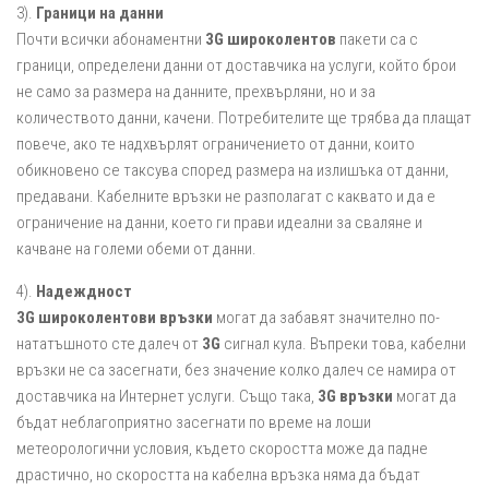
3).
Граници на данни
Почти всички абонаментни
3G широколентов
пакети са с
граници, определени данни от доставчика на услуги, който брои
не само за размера на данните, прехвърляни, но и за
количеството данни, качени. Потребителите ще трябва да плащат
повече, ако те надхвърлят ограничението от данни, които
обикновено се таксува според размера на излишъка от данни,
предавани. Кабелните връзки не разполагат с каквато и да е
ограничение на данни, което ги прави идеални за сваляне и
качване на големи обеми от данни.
4).
Надеждност
3G широколентови връзки
могат да забавят значително по-
нататъшното сте далеч от
3G
сигнал кула. Въпреки това, кабелни
връзки не са засегнати, без значение колко далеч се намира от
доставчика на Интернет услуги. Също така,
3G връзки
могат да
бъдат неблагоприятно засегнати по време на лоши
метеорологични условия, където скоростта може да падне
драстично, но скоростта на кабелна връзка няма да бъдат