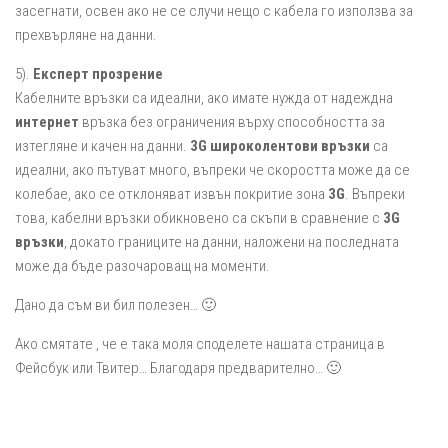
засегнати, освен ако не се случи нещо с кабела го използва за
прехвърляне на данни.
5).
Експерт прозрение
Кабелните връзки са идеални, ако имате нужда от надеждна
интернет
връзка без ограничения върху способността за
изтегляне и качен на данни.
3G широколентови връзки
са
идеални, ако пътуват много, въпреки че скоростта може да се
колебае, ако се отклоняват извън покритие зона
3G
. Въпреки
това, кабелни връзки обикновено са скъпи в сравнение с
3G
връзки
, докато границите на данни, наложени на последната
може да бъде разочароващ на моменти.
Дано да съм ви бил полезен… 🙂
Ако смятате , че е така моля споделете нашата страница в
Фейсбук или Твитер… Благодаря предварително… 🙂