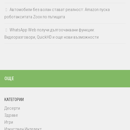
Автомобили без волан стават реалност: Amazon пуска
роботакситата Zoox по пътищата
WhatsApp Web получи дългоочаквани функции:
Видеоразговори, QuickHD и още нови възможности
ОЩЕ
КАТЕГОРИИ
Десерти
Здраве
Игри
Изкуствен Интелект