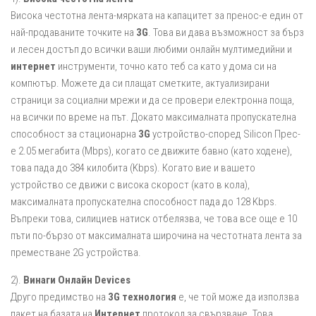
Висока честотна лента-мярката на капацитет за пренос-е един от
най-продаваните точките на
3G
. Това ви дава възможност за бърз
и лесен достъп до всички ваши любими онлайн мултимедийни и
интернет
инструменти, точно като теб са като у дома си на
компютър. Можете да си плащат сметките, актуализирани
страници за социални мрежи и да се провери електронна поща,
на всички по време на път. Докато максималната пропускателна
способност за стационарна
3G
устройство-според Silicon Прес-
е 2.05 мегабита (Mbps), когато се движите бавно (като ходене),
това пада до 384 килобита (Kbps). Когато вие и вашето
устройство се движи с висока скорост (като в кола),
максималната пропускателна способност пада до 128 Kbps.
Въпреки това, силициев натиск отбелязва, че това все още е 10
пъти по-бързо от максималната широчина на честотната лента за
преместване 2G устройства.
2).
Винаги Онлайн Devices
Друго предимство на
3G технология
е, че той може да използва
пакет на базата на
Интернет
протокол за свързване. Това