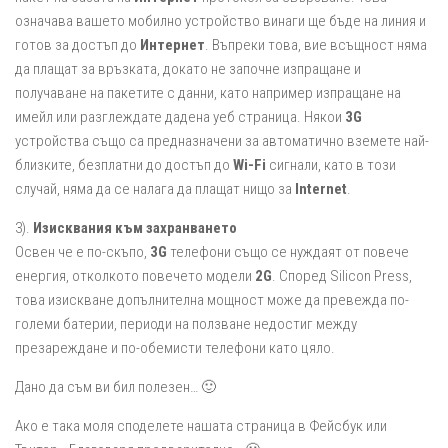
означава вашето мобилно устройство винаги ще бъде на линия и
готов за достъп до
Интернет
. Въпреки това, вие всъщност няма
да плащат за връзката, докато не започне изпращане и
получаване на пакетите с данни, като например изпращане на
имейл или разглеждате дадена уеб страница. Някои
3G
устройства също са предназначени за автоматично вземете най-
близките, безплатни до достъп до
Wi-Fi
сигнали, като в този
случай, няма да се налага да плащат нищо за
Internet
.
3).
Изисквания към захранването
Освен че е по-скъпо,
3G
телефони също се нуждаят от повече
енергия, отколкото повечето модели
2G
. Според Silicon Press,
това изискване допълнителна мощност може да превежда по-
големи батерии, периоди на ползване недостиг между
презареждане и по-обемисти телефони като цяло.
Дано да съм ви бил полезен… 🙂
Ако е така моля споделете нашата страница в Фейсбук или