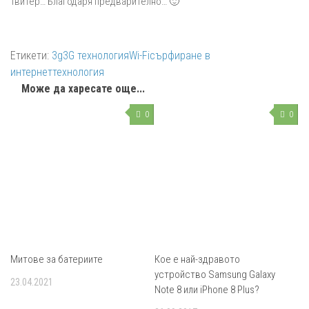
Твитер… Благодаря предварително… 🙂
Етикети:
3g
3G технология
Wi-Fi
сърфиране в
интернет
технология
Може да харесате още...
0
0
Митове за батериите
Кое е най-здравото
устройство Samsung Galaxy
23.04.2021
Note 8 или iPhone 8 Plus?