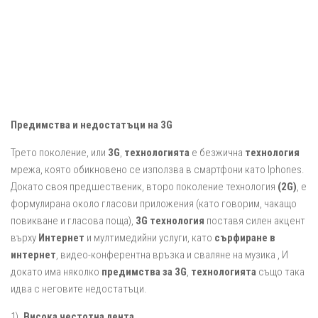
Предимства и недостатъци на 3G
Трето поколение, или
3G
,
технологията
е безжична
технология
мрежа, която обикновено се използва в смартфони като Iphones.
Докато своя предшественик, второ поколение технология
(2G)
, е
формулирана около гласови приложения (като говорим, чакащо
повикване и гласова поща),
3G технология
поставя силен акцент
върху
Интернет
и мултимедийни услуги, като
сърфиране в
интернет
, видео-конферентна връзка и сваляне на музика , И
докато има няколко
предимства за 3G
,
технологията
също така
идва с неговите недостатъци.
1).
Висока честотна лента