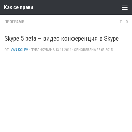
Как се прави
Към съдържанието
ПРОГРАМИ
0
Skype 5 beta – видео конференция в Skype
ОТ
IVAN KOLEV
· ПУБЛИКУВАНА
13.11.2014
· ОБНОВЯВАНА
28.03.2015