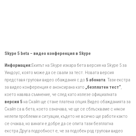
Skype 5 beta – видео конференция в Skype
Информация:
Екипът на Skype изкара бета версия на Skype 5 за
Уиндоус, която може да се свали за тест. Новата версия
представя групови видео обаждания с до
5 абоната
. Тази екстра
за видео конференция е анонсирана като
„безплатен тест“
,
което навява съмнение, че след като излезе официалната
версия 5
на Скайп ще стане платена опция.Видео обажданията за
Скайп са в бета, което означава, че ще се сблъскваме с някои
нелепи проблеми и ситуации, където не всичко ще работи както
се очаква, но винаги е добре да се опита тази безплатна
екстра.Друга подробност е, че за подобен род групови видео