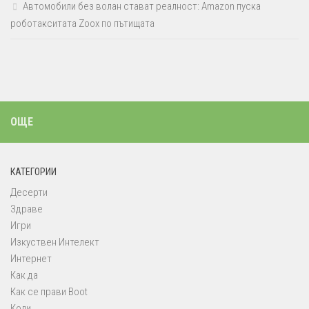
Автомобили без волан стават реалност: Amazon пуска
роботакситата Zoox по пътищата
ОЩЕ
КАТЕГОРИИ
Десерти
Здраве
Игри
Изкуствен Интелект
Интернет
Как да
Как се прави Boot
Коли