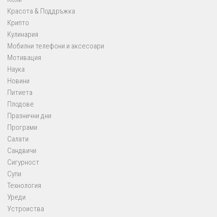
Красота & Поддръжка
Крипто
Кулинария
Мобилни телефони и аксесоари
Мотивация
Наука
Новини
Питиета
Плодове
Празнични дни
Програми
Салати
Сандвичи
Сигурност
Супи
Технология
Уреди
Устроиства