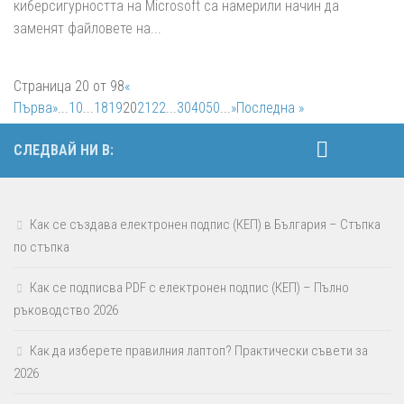
киберсигурността на Microsoft са намерили начин да
заменят файловете на...
Страница 20 от 98
«
Първа
»
...
10
...
18
19
20
21
22
...
30
40
50
...
»
Последна »
СЛЕДВАЙ НИ В:
Как се създава електронен подпис (КЕП) в България – Стъпка
по стъпка
Как се подписва PDF с електронен подпис (КЕП) – Пълно
ръководство 2026
Как да изберете правилния лаптоп? Практически съвети за
2026