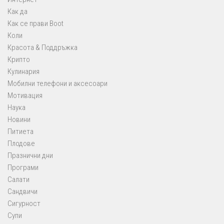
Как да
Как се прави Boot
Коли
Красота & Поддръжка
Крипто
Кулинария
Мобилни телефони и аксесоари
Мотивация
Наука
Новини
Питиета
Плодове
Празнични дни
Програми
Салати
Сандвичи
Сигурност
Супи