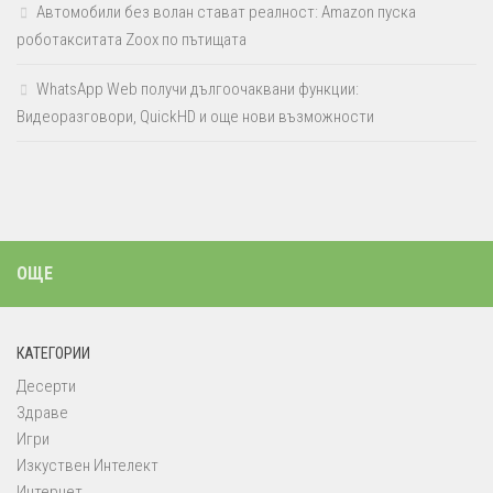
Автомобили без волан стават реалност: Amazon пуска
роботакситата Zoox по пътищата
WhatsApp Web получи дългоочаквани функции:
Видеоразговори, QuickHD и още нови възможности
ОЩЕ
КАТЕГОРИИ
Десерти
Здраве
Игри
Изкуствен Интелект
Интернет